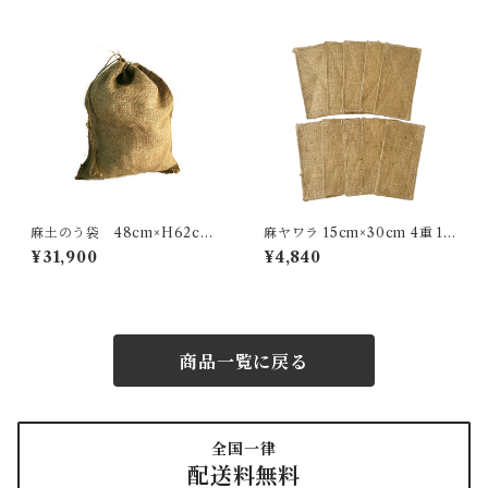
麻土のう袋 48cm×H62cm
麻ヤワラ 15cm×30cm 4重 10
１００枚セット
枚入り
¥31,900
¥4,840
商品一覧に戻る
全国一律
配送料無料