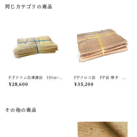
同じカテゴリの商品
P.Pドラム缶保護袋 110㎝×1
PPクロス袋 PP袋 厚手 62
30㎝ ダブル(2重) 輸入品
cm×102cm ひもなし ベー
¥28,600
¥35,200
50枚入
ジュ 200枚入り
その他の商品