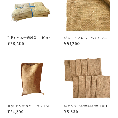
P.Pドラム缶保護袋 110㎝×1
ジュートクロス ヘッシャン6
30㎝ ダブル(2重) 輸入品
号 幅約115cm×長さ約100ｍ
¥28,600
¥57,200
50枚入
麻袋 ドンゴロス リベット袋 3
麻ヤワラ 25cm×35cm 4重 10
8cm×60cm １００枚セット
枚入り
¥24,200
¥5,830