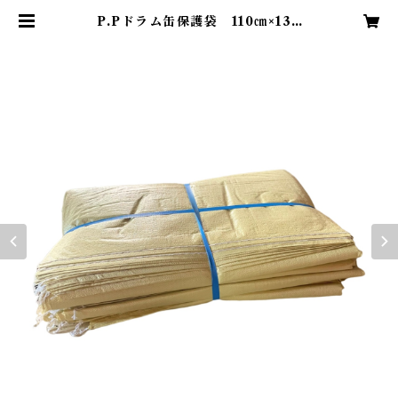
P.Pドラム缶保護袋 110㎝×130
㎝ シングル(1重) 輸入品 50枚
入 | ふじた商店