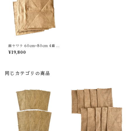
麻ヤワラ 60cm×80cm 4重 1
0枚入り
¥19,800
同じカテゴリの商品