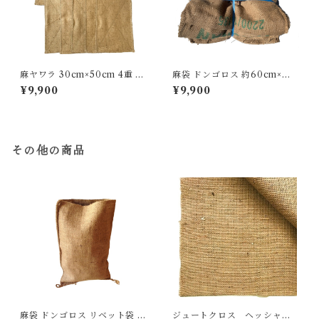
麻ヤワラ 30cm×50cm 4重 10
麻袋 ドンゴロス 約60cm×約9
枚入り
0cmH 50枚セット
¥9,900
¥9,900
その他の商品
麻袋 ドンゴロス リベット袋 3
ジュートクロス ヘッシャン6