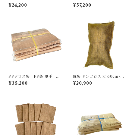
8cm×60cm １００枚セット
号 幅約115cm×長さ約100ｍ
¥24,200
¥57,200
PPクロス袋 PP袋 厚手 62
麻袋 ドンゴロス 大 60cm×H1
cm×102cm ひもなし ベー
00cm ２５枚セット
¥35,200
¥20,900
ジュ 200枚入り