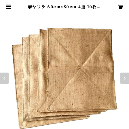
麻ヤワラ 60cm×80cm 4重 10枚入
り | ふじた商店