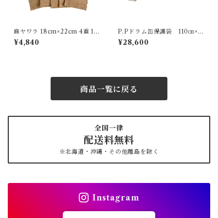
麻ヤワラ 18cm×22cm 4重 10
P.Pドラム缶保護袋 110㎝×1
枚入り
30㎝ ダブル(2重) 輸入品
¥4,840
¥28,600
50枚入
商品一覧に戻る
全国一律
配送料無料
※北海道・沖縄・その他離島を除く
Instagram